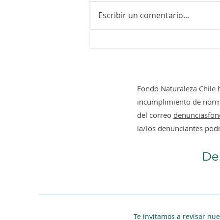
Escribir un comentario...
Fondo Naturaleza Chile y
SBAP firman alianza por
la biodiversidad de Chile
Fondo Naturaleza Chile
incumplimiento de normas
del correo
denunciasfon
la/los denunciantes pod
De
Te invitamos a revisar nu