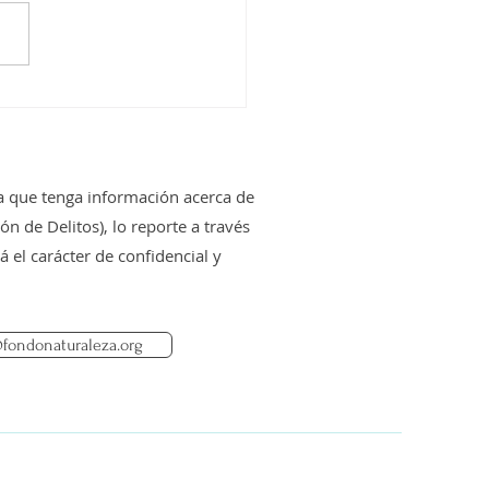
o Naturaleza Chile
a nueva convocatoria
 la conservación de
 Juan Fernández
 que tenga información acerca de
 de Delitos), lo reporte a través
 el carácter de confidencial y
fondonaturaleza.org