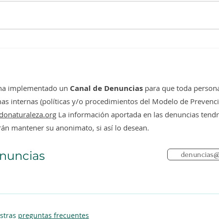
Diversas miradas se
Fond
encontraron para celebrar
lanz
el primer año de Valdivia
para
Ciudad Humedal
AMP
 ha implementado un
Canal de Denuncias
para que toda persona
 internas (políticas y/o procedimientos del Modelo de Prevención
donaturaleza.org
La información aportada en las denuncias tendrá
rán mantener su anonimato, si así lo desean.
nuncias
denuncias@
estras
preguntas frecuentes