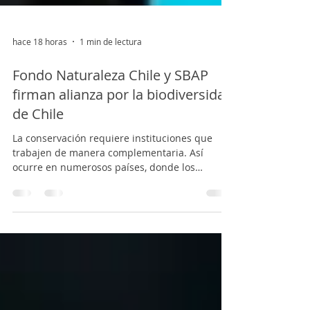
hace 18 horas
1 min de lectura
Fondo Naturaleza Chile y SBAP
firman alianza por la biodiversidad
de Chile
La conservación requiere instituciones que
trabajen de manera complementaria. Así
ocurre en numerosos países, donde los
servicios públicos de biodiversidad y los fondos
ambientales unen capacidades para
transformar los desafíos de conservación en
proyectos, alianzas y recursos concretos. En
este marco, y en un hito que articula el sector
público y privado por la protección del Capital
Natural de Chile, el Servicio de Biodiversidad y