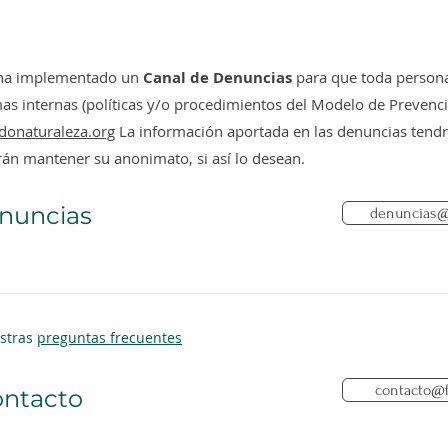
encontraron para celebrar
lanz
el primer año de Valdivia
para
Ciudad Humedal
AMP
 ha implementado un
Canal de Denuncias
para que toda persona
 internas (políticas y/o procedimientos del Modelo de Prevención
donaturaleza.org
La información aportada en las denuncias tendrá
rán mantener su anonimato, si así lo desean.
nuncias
denuncias@
estras
preguntas frecuentes
contacto@f
ntacto