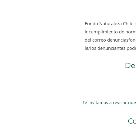
SBAP firman alianza por
la biodiversidad de Chile
Fondo Naturaleza Chile
incumplimiento de normas
del correo
denunciasfon
la/los denunciantes pod
De
Te invitamos a revisar nu
Co