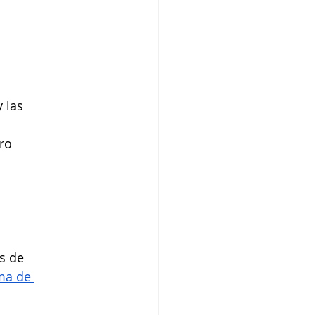
 las 
cro
s de 
ma de 