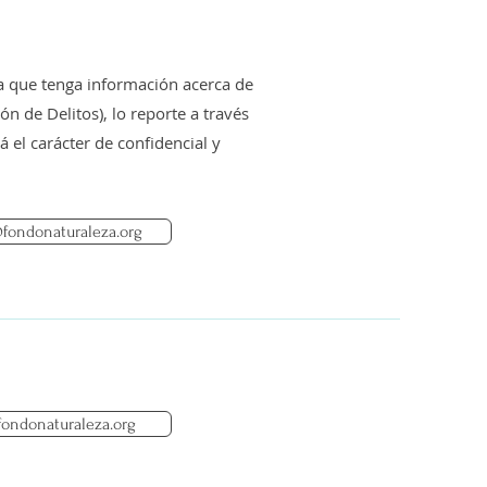
a nueva convocatoria
 la conservación de
 Juan Fernández
 que tenga información acerca de
 de Delitos), lo reporte a través
 el carácter de confidencial y
fondonaturaleza.org
ondonaturaleza.org