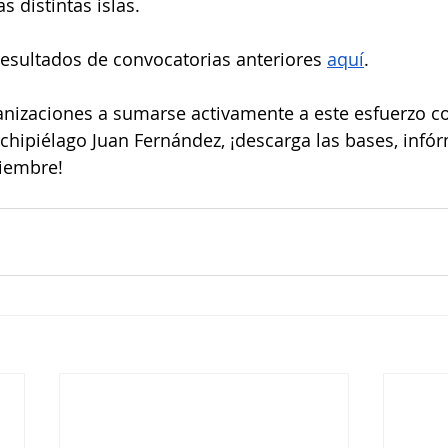
s distintas islas.
resultados de convocatorias anteriores 
aquí
.
anizaciones a sumarse activamente a este esfuerzo col
chipiélago Juan Fernández, ¡descarga las bases, infór
iembre! 