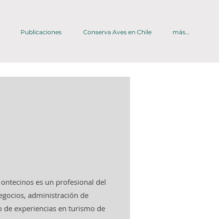
Publicaciones
Conserva Aves en Chile
más...
ontecinos es un profesional del
egocios, administración de
o de experiencias en turismo de