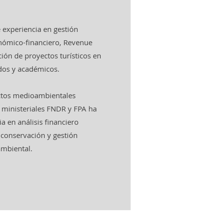
 experiencia en gestión
conómico-financiero, Revenue
ón de proyectos turísticos en
dos y académicos.
ectos medioambientales
 ministeriales FNDR y FPA ha
ia en análisis financiero
e conservación y gestión
 ambiental.
ifo