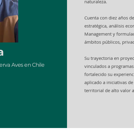
naturaleza.
Cuenta con diez años de
estratégica, análisis e
Management y formulaci
ámbitos públicos, priva
a
Su trayectoria en proy
erva Aves en Chile
vinculados a programas
fortalecido su experienc
aplicado a iniciativas d
territorial de alto valor
Eugenio Reng
Director Ejecutivo