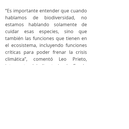
“Es importante entender que cuando 
hablamos de biodiversidad, no 
estamos hablando solamente de 
cuidar esas especies, sino que 
también las funciones que tienen en 
el ecosistema, incluyendo funciones 
críticas para poder frenar la crisis 
climática”, comentó Leo Prieto, 
integrante del directorio de Fondo 
Naturaleza Chile y fundador de Lemu. 
Un pilar clave del modelo de trabajo 
de Fondo Naturaleza Chile es la 
colaboración. Es así como el 
Programa de Áreas Marinas 
Protegidas que se lanza en COP27 se 
trabajó entre Ministerio de Medio 
Ambiente, SERNAPESCA, Oceana, 